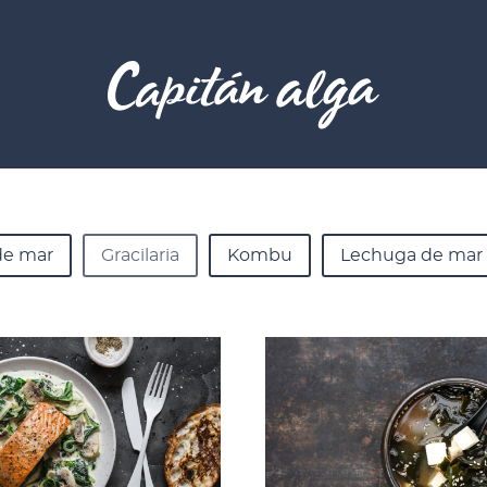
de mar
Gracilaria
Kombu
Lechuga de mar