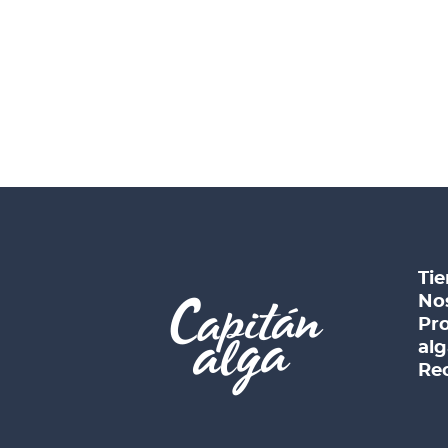
Tie
No
Pro
alg
Rec