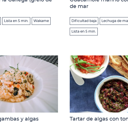
 la Gallega (grelo de
Guacamole marino co
de mar
Lista en 5 min.
Wakame
Dificultad baja
Lechuga de ma
Lista en 5 min.
gambas y algas
Tartar de algas con t