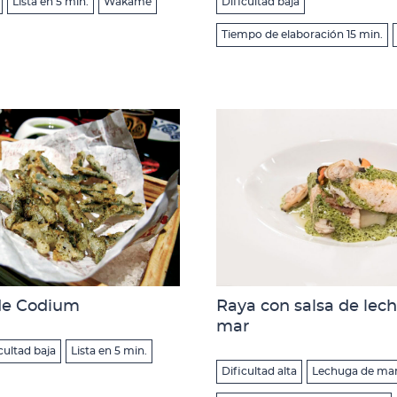
Lista en 5 min.
Wakame
Dificultad baja
Tiempo de elaboración 15 min.
de Codium
Raya con salsa de lec
mar
cultad baja
Lista en 5 min.
Dificultad alta
Lechuga de ma