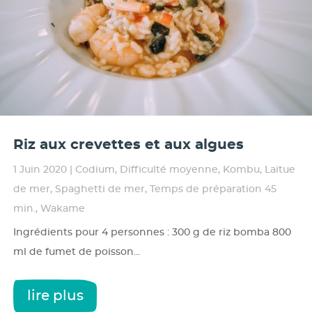
Riz aux crevettes et aux algues
1 Juin 2020
|
Codium
,
Difficulté moyenne
,
Kombu
,
Laitue
de mer
,
Spaghetti de mer
,
Temps de préparation 45
min.
,
Wakame
Ingrédients pour 4 personnes : 300 g de riz bomba 800
ml de fumet de poisson...
lire plus