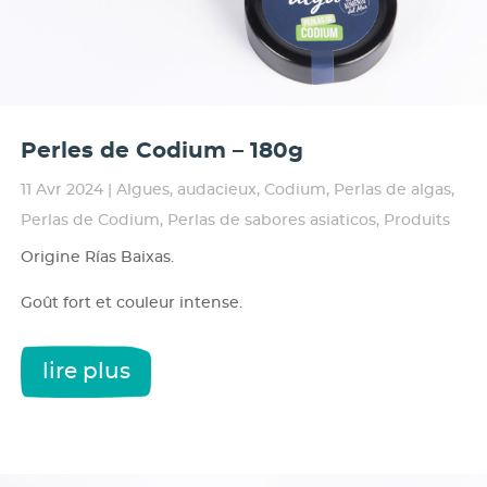
Perles de Codium – 180g
11 Avr 2024
|
Algues
,
audacieux
,
Codium
,
Perlas de algas
,
Perlas de Codium
,
Perlas de sabores asiaticos
,
Produits
Origine Rías Baixas.
Goût fort et couleur intense.
lire plus