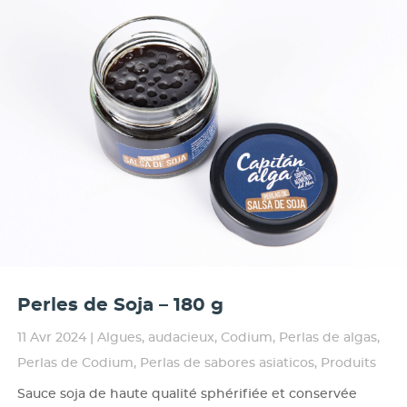
Perles de Soja – 180 g
11 Avr 2024
|
Algues
,
audacieux
,
Codium
,
Perlas de algas
,
Perlas de Codium
,
Perlas de sabores asiaticos
,
Produits
Sauce soja de haute qualité sphérifiée et conservée