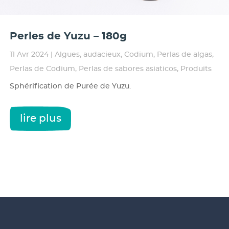
Perles de Yuzu – 180g
11 Avr 2024
|
Algues
,
audacieux
,
Codium
,
Perlas de algas
,
Perlas de Codium
,
Perlas de sabores asiaticos
,
Produits
Sphérification de Purée de Yuzu.
lire plus