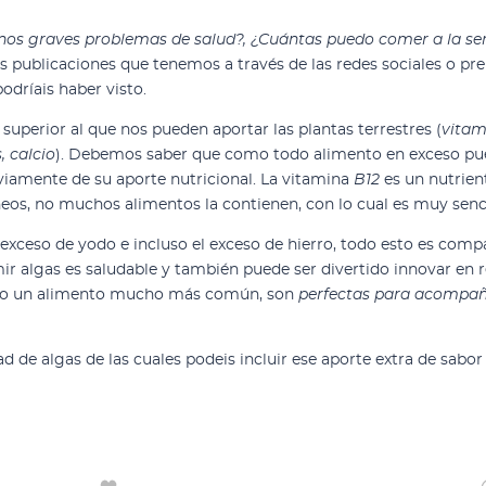
rnos graves problemas de salud?, ¿Cuántas puedo comer a la 
 publicaciones que tenemos a través de las redes sociales o p
odríais haber visto.
 superior al que nos pueden aportar las plantas terrestres (
vitami
, calcio
). Debemos saber que como todo alimento en exceso pue
iamente de su aporte nutricional. La vitamina
B12
es un nutrie
os, no muchos alimentos la contienen, con lo cual es muy senci
xceso de yodo e incluso el exceso de hierro, todo esto es compa
mir algas es saludable y también puede ser divertido innovar en
como un alimento mucho más común, son
perfectas para acompañ
 de algas de las cuales podeis incluir ese aporte extra de sabor 