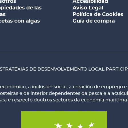
sotros
Accesibilidad
piedades de las
Aviso Legal
as
Política de Cookies
etas con algas
Guía de compra
STRATEXIAS DE DESENVOLVEMENTO LOCAL PARTICIPA
onómico, a inclusión social, a creación de emprego e 
teiras e de interior dependentes da pesca e a acuicultu
esca e respecto doutros sectores da economía marítima