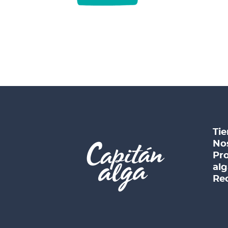
Tie
No
Pro
alg
Rec