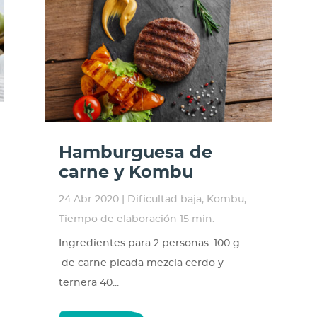
Hamburguesa de
carne y Kombu
24 Abr 2020
|
Dificultad baja
,
Kombu
,
Tiempo de elaboración 15 min.
Ingredientes para 2 personas: 100 g
de carne picada mezcla cerdo y
ternera 40...