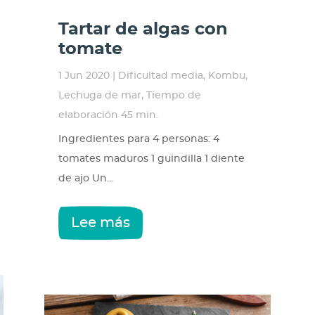
Tartar de algas con
tomate
1 Jun 2020
|
Dificultad media
,
Kombu
,
Lechuga de mar
,
Tiempo de
elaboración 45 min.
Ingredientes para 4 personas: 4
tomates maduros 1 guindilla 1 diente
de ajo Un...
Lee más