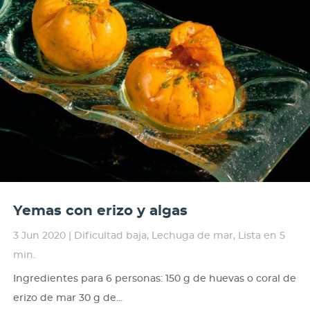
Yemas con erizo y algas
3 Jun 2020
|
Dificultad baja
,
Lechuga de mar
,
Lista en 5
min.
Ingredientes para 6 personas: 150 g de huevas o coral de
erizo de mar 30 g de...