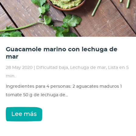
Guacamole marino con lechuga de
mar
28 May 2020
|
Dificultad baja
,
Lechuga de mar
,
Lista en 5
min.
Ingredientes para 4 personas: 2 aguacates maduros 1
tomate 50 g de lechuga de...
Lee más