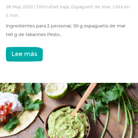
28 May 2020
|
Dificultad baja
,
Espagueti de mar
,
Lista en
5 min.
Ingredientes para 2 personas: 50 g espaguetis de mar
140 g de tallarines Pesto...
Lee más