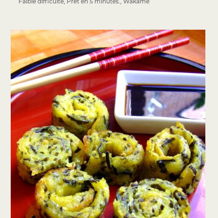
Faible difficulté
,
Prêt en 5 minutes.
,
Wakame