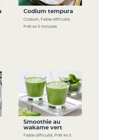
a
Codium tempura
Codium
,
Faible difficulté
,
Prêt en 5 minutes.
Smoothie au
wakame vert
Faible difficulté
,
Prêt en 5