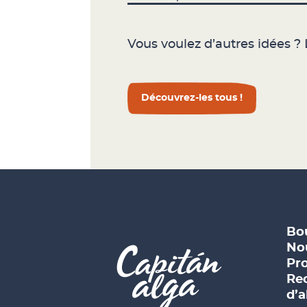
Vous voulez d’autres idées ? L
Découvrez-les tous !
Bou
No
Pro
Rec
d’a