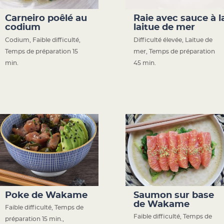
Carneiro poêlé au
Raie avec sauce à l
codium
laitue de mer
Codium
,
Faible difficulté
,
Difficulté élevée
,
Laitue de
Temps de préparation 15
mer
,
Temps de préparation
min.
45 min.
Poke de Wakame
Saumon sur base
de Wakame
Faible difficulté
,
Temps de
Faible difficulté
,
Temps de
préparation 15 min.
,