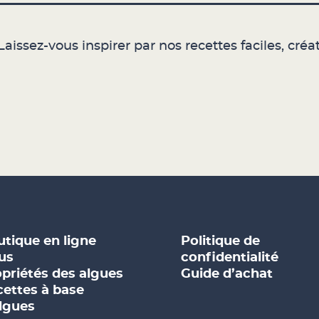
aissez-vous inspirer par nos recettes faciles, créat
tique en ligne
Politique de
us
confidentialité
priétés des algues
Guide d’achat
ettes à base
lgues