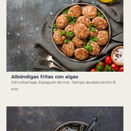
Albóndigas fritas con algas
Dificultad baja
,
Espagueti de mar
,
Tiempo de elaboración 15
min.