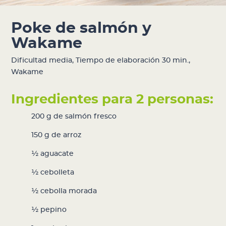
Poke de salmón y
Wakame
Dificultad media
,
Tiempo de elaboración 30 min.
,
Wakame
Ingredientes para 2 personas:
200 g de salmón fresco
150 g de arroz
½ aguacate
½ cebolleta
½ cebolla morada
½ pepino