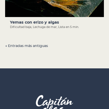
Yemas con erizo y algas
Dificultad baja
,
Lechuga de mar
,
Lista en 5 min.
« Entradas más antiguas